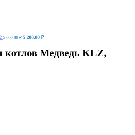
Первоначальная
Текущая
 2
5 200.00
₽
5 600.00
₽
цена
цена:
составляла
5
 котлов Медведь KLZ,
5
200.00 ₽.
600.00 ₽.