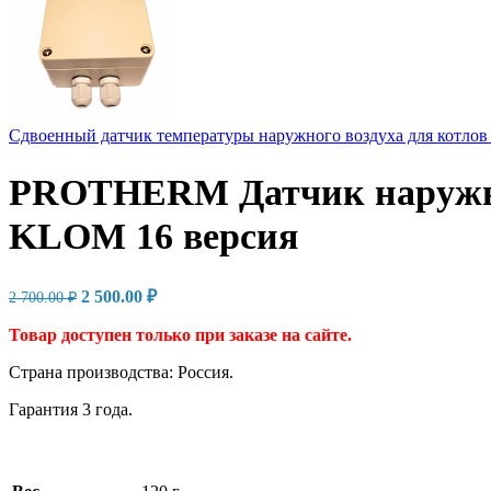
Сдвоенный датчик температуры наружного воздуха для котлов Pro
PROTHERM Датчик наружной
KLOM 16 версия
Первоначальная
Текущая
2 500.00
₽
2 700.00
₽
цена
цена:
составляла
2
Товар доступен только при заказе на сайте.
2
500.00 ₽.
Страна производства: Россия.
700.00 ₽.
Гарантия 3 года.