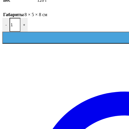
Вес
120 г
Габариты
8 × 5 × 8 см
Количество товара PROTHERM Датчик наружной температуры 
-
+