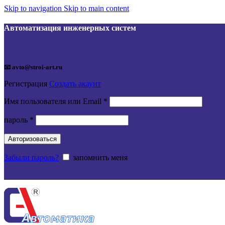
Skip to navigation
Skip to main content
Автоматизация инженерных систем
📧 avto@stroi-art.ru
Регистрация
Создать акаунт
Обязательно
Имя пользователя или Email
*
Обязательно
пароль
*
Авторизоваться
Забыли пароль?
запомнить меня