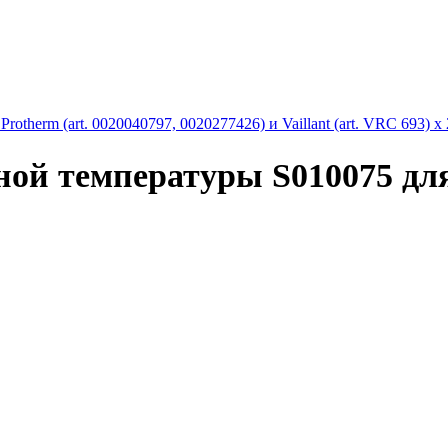
therm (art. 0020040797, 0020277426) и Vaillant (art. VRC 693) х
 температуры S010075 для