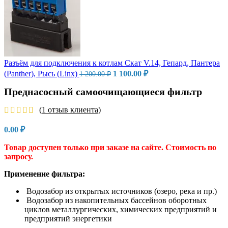
Разъём для подключения к котлам Скат V.14, Гепард, Пантера
Первоначальная
Текущая
(Panther), Рысь (Linx)
1 100.00
₽
1 200.00
₽
цена
цена:
составляла
1
Преднасосный самоочищающиеся фильтр
1
100.00 ₽.
200.00 ₽.
(
1
отзыв клиента)
0.00
₽
Товар доступен только при заказе на сайте. Стоимость по
запросу.
Применение фильтра:
Водозабор из открытых источников (озеро, река и пр.)
Водозабор из накопительных бассейнов оборотных
циклов металлургических, химических предприятий и
предприятий энергетики