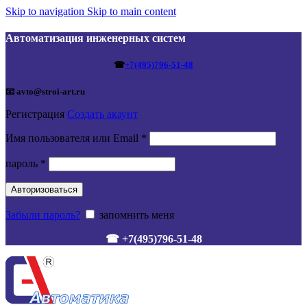
Skip to navigation
Skip to main content
Автоматизация инженерных систем
☎
+7(495)796-51-48
📧 avto@stroi-art.ru
Регистрация
Создать акаунт
Обязательно
Имя пользователя или Email
*
Обязательно
пароль
*
Авторизоваться
Забыли пароль?
запомнить меня
☎ +7(495)796-51-48