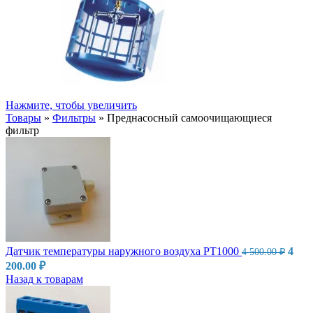
Нажмите, чтобы увеличить
Товары
»
Фильтры
»
Преднасосный самоочищающиеся
фильтр
Перв
Датчик температуры наружного воздуха PT1000
4
4 500.00
₽
цена
Текущая
200.00
₽
сост
цена:
Назад к товарам
4
4
500.0
200.00 ₽.