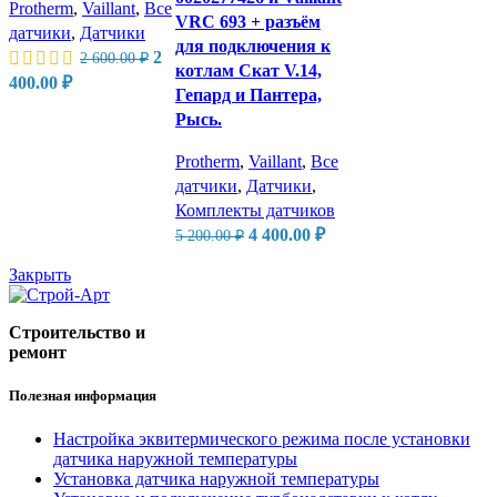
с
Protherm
,
Vaillant
,
Все
цена:
VRC 693 + разъём
1
датчики
,
Датчики
1
для подключения к
Первоначальная
2
2
100.00 ₽.
2 600.00
₽
котлам Скат V.14,
цена
Текущая
400.00
₽
Гепард и Пантера,
составляла
цена:
Рысь.
2
2
600.00 ₽.
400.00 ₽.
Protherm
,
Vaillant
,
Все
датчики
,
Датчики
,
Комплекты датчиков
Первоначальная
Текущая
4 400.00
₽
5 200.00
₽
цена
цена:
Закрыть
составляла
4
5
400.00 ₽.
200.00 ₽.
Строительство и
ремонт
Полезная информация
Настройка эквитермического режима после установки
датчика наружной температуры
Установка датчика наружной температуры