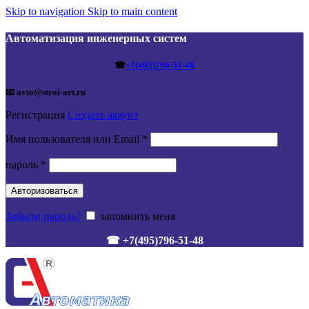
Skip to navigation
Skip to main content
Автоматизация инженерных систем
☎
+7(495)796-51-48
📧 avto@stroi-art.ru
Регистрация
Создать акаунт
Обязательно
Имя пользователя или Email
*
Обязательно
пароль
*
Авторизоваться
Забыли пароль?
запомнить меня
☎ +7(495)796-51-48