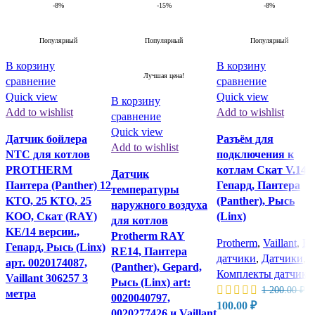
-8%
-15%
-8%
Популярный
Популярный
Популярный
В корзину
В корзину
Лучшая цена!
сравнение
сравнение
Quick view
Quick view
В корзину
Add to wishlist
Add to wishlist
сравнение
Quick view
Датчик бойлера
Разъём для
Add to wishlist
NTC для котлов
подключения к
PROTHERM
котлам Скат V.14,
Датчик
Пантера (Panther) 12
Гепард, Пантера
температуры
KTO, 25 KTO, 25
(Panther), Рысь
наружного воздуха
KOO, Скат (RAY)
(Linx)
для котлов
KE/14 версии.,
Protherm RAY
Protherm
,
Vaillant
,
Вс
Гепард, Рысь (Linx)
RE14, Пантера
датчики
,
Датчики
,
арт. 0020174087,
(Panther), Gepard,
Комплекты датчико
Vaillant 306257 3
Рысь (Linx) art:
П
1
1 200.00
₽
метра
0020040797,
ц
Текущая
100.00
₽
0020277426 и Vaillant