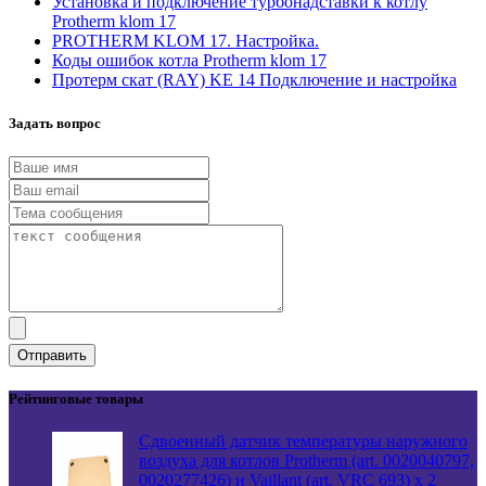
Установка и подключение турбонадставки к котлу
Protherm klom 17
PROTHERM KLOM 17. Настройка.
Коды ошибок котла Protherm klom 17
Протерм скат (RAY) KE 14 Подключение и настройка
Задать вопрос
Отправить
Рейтинговые товары
Сдвоенный датчик температуры наружного
воздуха для котлов Protherm (art. 0020040797,
0020277426) и Vaillant (art. VRC 693) х 2