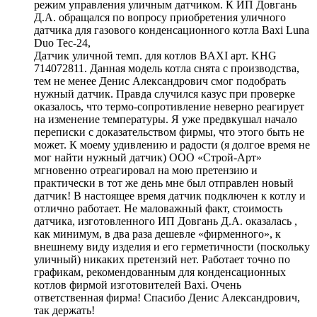
режим управления уличным датчиком. К ИП Довгань
Д.А. обращался по вопросу приобретения уличного
датчика для газового конденсационного котла Baxi Luna
Duo Tec-24,
Датчик уличной темп. для котлов BAXI арт. KHG
714072811. Данная модель котла снята с производства,
тем не менее Денис Александрович смог подобрать
нужный датчик. Правда случился казус при проверке
оказалось, что термо-сопротивление неверно реагирует
на изменение температуры. Я уже предвкушал начало
переписки с доказательством фирмы, что этого быть не
может. К моему удивлению и радости (я долгое время не
мог найти нужный датчик) ООО «Строй-Арт»
мгновенно отреагировал на мою претензию и
практически в тот же день мне был отправлен новый
датчик! В настоящее время датчик подключен к котлу и
отлично работает. Не маловажный факт, стоимость
датчика, изготовленного ИП Довгань Д.А. оказалась ,
как минимум, в два раза дешевле «фирменного», к
внешнему виду изделия и его герметичности (поскольку
уличный) никаких претензий нет. Работает точно по
графикам, рекомендованным для конденсационных
котлов фирмой изготовителей Baxi. Очень
ответственная фирма! Спасибо Денис Александрович,
так держать!