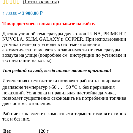
(
1
отзыв клиента)
Первоначальная
Текущая
3 900.00
₽
4 700.00
₽
цена
цена:
составляла
3
Товар доступен только при заказе на сайте.
4
900.00 ₽.
Датчик уличной температуры для котлов LUNA, PRIME HT,
700.00 ₽.
NUVOLA, SLIM, GALAXY и COPPER. При использовании
датчика температура воды в системе отопления
автоматически изменяется в зависимости от температуры
воздуха на улице (подробнее см. инструкции по установке и
эксплуатации на котлы)
Тот редкий случай, когда аналог точнее оригинала!
Измененная схема датчика позволяет работать в широком
о
диапазоне температур (-50 … +50
С ), без прерывания
показаний. Установка и правильная настройка датчика,
позволяет существенно сэкономить на потреблении топлива
для системы отопления.
Работает как вместе с комнатными термостатами всех типов
так и без них.
Вес
120 г