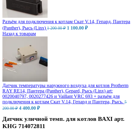
Разъём для подключения к котлам Скат V.14, Гепард, Пантера
Первоначальная
Текущая
(Panther), Рысь (Linx)
1 100.00
₽
1 200.00
₽
цена
цена:
Назад к товарам
составляла
1
1
100.00 ₽.
200.00 ₽.
Датчик температуры наружного воздуха для котлов Protherm
RAY RE14, Пантера (Panther), Gepard, Рысь (Linx) art:
0020040797, 0020277426 и Vaillant VRC 693 + разъём для
подключения к котлам Скат V.14, Гепард и Пантера, Рысь.
5
Первоначальная
Текущая
4 400.00
₽
200.00
₽
цена
цена:
составляла
4
Датчик уличной темп. для котлов BAXI арт.
5
400.00 ₽.
KHG 714072811
200.00 ₽.