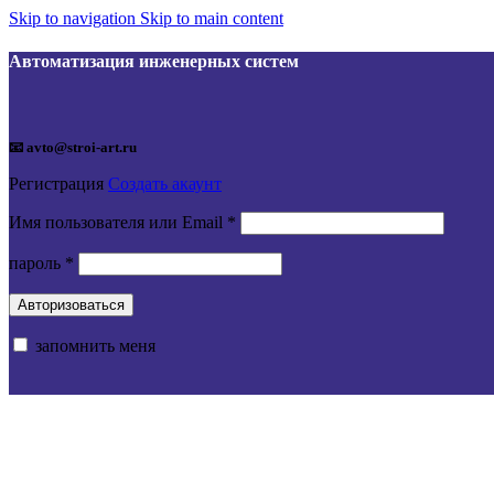
Skip to navigation
Skip to main content
Автоматизация инженерных систем
📧 avto@stroi-art.ru
Регистрация
Создать акаунт
Обязательно
Имя пользователя или Email
*
Обязательно
пароль
*
Авторизоваться
запомнить меня