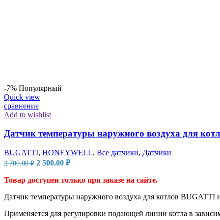
-7%
Популярный
Quick view
сравнение
Add to wishlist
Датчик температуры наружного воздуха для котл
BUGATTI
,
HONEYWELL
,
Все датчики
,
Датчики
Первоначальная
Текущая
2 500.00
₽
2 700.00
₽
цена
цена:
составляла
2
Товар доступен только при заказе на сайте.
2
500.00 ₽.
Датчик температуры наружного воздуха для котлов BUGATTI и д
700.00 ₽.
Применяется для регулировки подающей линии котла в зависим