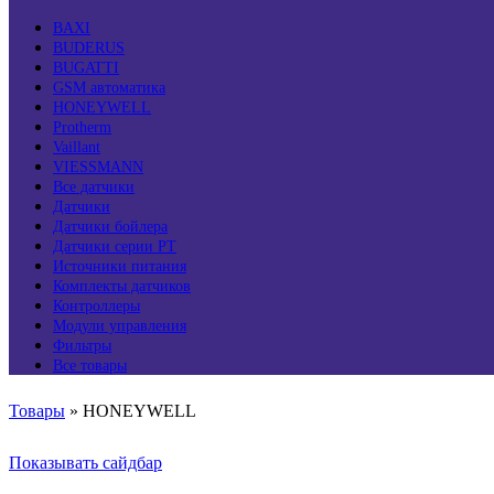
BAXI
BUDERUS
BUGATTI
GSM автоматика
HONEYWELL
Protherm
Vaillant
VIESSMANN
Все датчики
Датчики
Датчики бойлера
Датчики серии PT
Источники питания
Комплекты датчиков
Контроллеры
Модули управления
Фильтры
Все товары
Товары
»
HONEYWELL
Показывать сайдбар